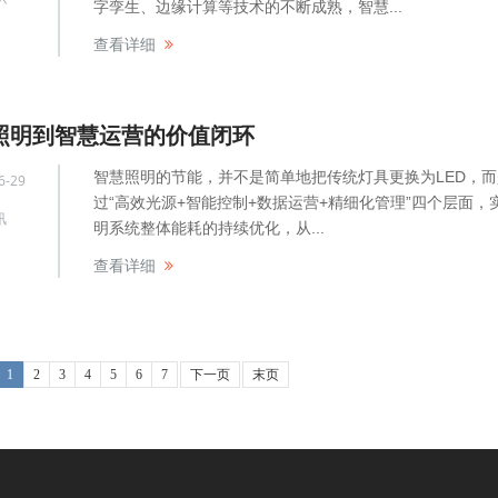
字孪生、边缘计算等技术的不断成熟，智慧...
查看详细
照明到智慧运营的价值闭环
智慧照明的节能，并不是简单地把传统灯具更换为LED，
6-29
过“高效光源+智能控制+数据运营+精细化管理”四个层面，
讯
明系统整体能耗的持续优化，从...
查看详细
1
2
3
4
5
6
7
下一页
末页