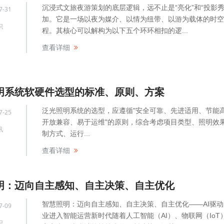
沉浸式文旅夜游策划的底层逻辑，远不止是“亮化”和“投影秀
7-31
加。它是一场以夜为媒介、以情为纽带、以游为载体的时空
识
程。其核心可以解构为以下五个环环相扣的逻...
查看详细
明系统软硬件选型的标准、原则、方案
泛光照明系统的选型，应遵循"安全可靠、先进适用、节能
7-25
开放兼容、易于运维"的原则，综合考虑项目类型、照明效
讯
制方式、运行...
查看详细
明：迈向自主感知、自主决策、自主优化
智慧照明：迈向自主感知、自主决策、自主优化——AI驱
7-09
业进入智能运营新时代随着人工智能（AI）、物联网（IoT
识