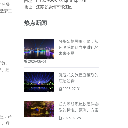
网址：http://www.kklighting.com
”的叠
地址：江苏省扬州市邗江区
造梦工
热点新闻
AI是智慧照明引擎：从
环境感知到自主进化的
未来图景
2026-08-04
高效、
果、控
沉浸式文旅夜游策划的
底层逻辑
2026-07-31
泛光照明系统软硬件选
型的标准、原则、方案
动照明产
2026-07-25
）、数