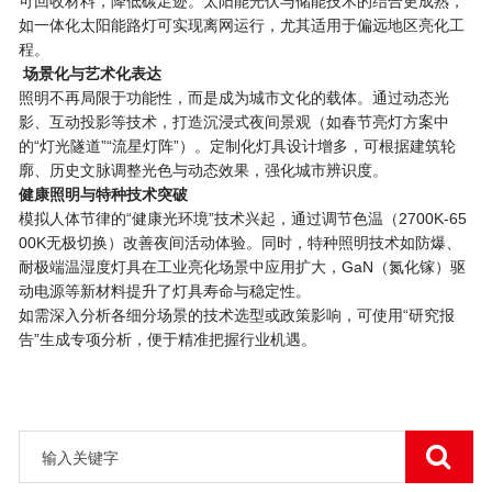
可回收材料，降低碳足迹。太阳能光伏与储能技术的结合更成熟，
如一体化太阳能路灯可实现离网运行，尤其适用于偏远地区亮化工
程。
场景化与艺术化表达
照明不再局限于功能性，而是成为城市文化的载体。通过动态光
影、互动投影等技术，打造沉浸式夜间景观（如春节亮灯方案中
的“灯光隧道”“流星灯阵”）。定制化灯具设计增多，可根据建筑轮
廓、历史文脉调整光色与动态效果，强化城市辨识度。
健康照明与特种技术突破
模拟人体节律的“健康光环境”技术兴起，通过调节色温（2700K-65
00K无极切换）改善夜间活动体验。同时，特种照明技术如防爆、
耐极端温湿度灯具在工业亮化场景中应用扩大，GaN（氮化镓）驱
动电源等新材料提升了灯具寿命与稳定性。
如需深入分析各细分场景的技术选型或政策影响，可使用“研究报
告”生成专项分析，便于精准把握行业机遇。